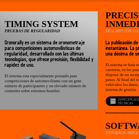
PRECIS
TIMING SYSTEM
INMED
PRUEBAS DE REGULARIDAD
DESCRIPCIÓN TÉ
Cronorally es un sistema de cronometraje
La publicación d
para competiciones automovilísticas de
instantánea. La p
regularidad, desarrollado con las últimas
una décima de s
tecnologías, que ofrece precisión, flexibilidad y
rapidez de uso.
El sistema se basa e
carretera, en los pu
dispone de un recept
El sistema esta especialmente pensado para
pasos. Al final del 
competiciones de automovilismo con un gran
vehículos los datos,
número de participantes y un elevado número de
sistema de gestión.
controles sobre entornos hostiles.
ESPECIFICAC
TÉCNICAS
SOFTWA
ENTORNOS ABIER