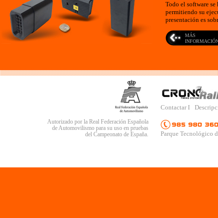
Todo el software se 
permitiendo su ejec
presentación es sob
MÁS
INFORMACIÓ
Contactar
I
Descrip
Autorizado por la Real Federación Española
de Automovilismo para su uso en pruebas
Parque Tecnológico d
del Campeonato de España.